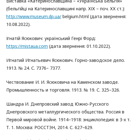
Виставка «Катеринославщина – «Українська Бельгія»
(бельгійці на Катеринославщині напр. ХІХ – поч. ХХ ст.):
http://www.museum.dp.ua/
belgium.html (дата звернення:
10.08.2022).
Ігнатій Ясюкович: український Генрі Форд:
https://mistaua.com
(дата звернення: 01.10.2022).
Игнатий Игнатьевич Ясюкович. Горно-заводское дело.
1913. № 24. С. 7376– 7377.
Чествование И. И. Ясюковича на Каменском заводе.
Промышленность и торговля. 1913. № 19. С. 325–326.
Шандра И. Днепровский завод Южно-Русского
Днепровского металлургического общества. Россия в
Первой мировой войне. 1914–1918: энциклопедия: в 3-х т.
Т. 1. Москва: РОССТЭН, 2014. С. 627–629.