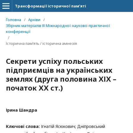
Трансформації історичної пам’яті
Головна
/
Архіви
/
Збірник матеріалів ІІІ Міжнародної науково-практичної
конференції
/
Історична пам’ять / історична амнезія
Секрети успіху польських
підприємців на українських
землях (друга половина ХІХ –
початок ХХ ст.)
Ірина Шандра
Ключові слова:
Ігнатій Ясюкович; Дніпровський