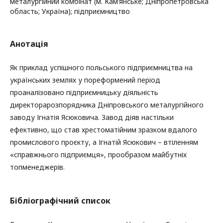
металургійний комбінат (м. Кам’янське; Дніпропетровська
область; Україна); підприємництво
Анотація
Як приклад успішного польського підприємництва на
українських землях у пореформений період
проаналізовано підприємницьку діяльність
директорарозпорядника Дніпровського металургійного
заводу Ігнатія Ясюковича. Завод діяв настільки
ефективно, що став хрестоматійним зразком вдалого
промислового проєкту, а Ігнатій Ясюкович – втіленням
«справжнього підприємця», прообразом майбутніх
топменеджерів.
Бібліографічний список